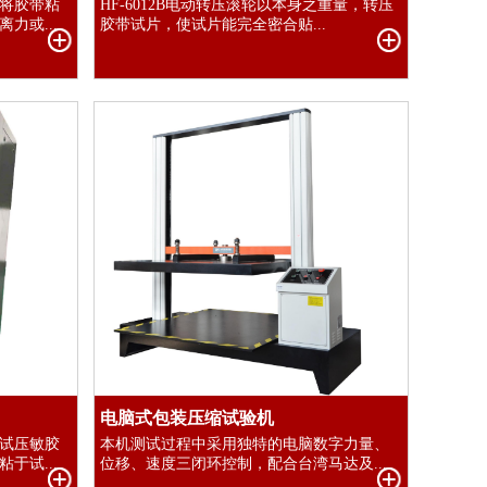
将胶带粘
HF-6012B电动转压滚轮以本身之重量，转压
力或...
胶带试片，使试片能完全密合贴...
电脑式包装压缩试验机
试压敏胶
本机测试过程中采用独特的电脑数字力量、
于试...
位移、速度三闭环控制，配合台湾马达及...