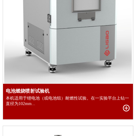
电池燃烧喷射试验机
本机适用于锂电池（或电池组）耐燃性试验。在一实验平台上钻一
直径为102mm...