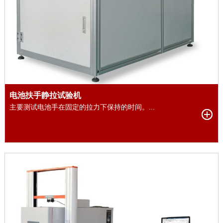
电池扶手静拉试验机
主要测试电池手在固定的拉力下保持的时间。...