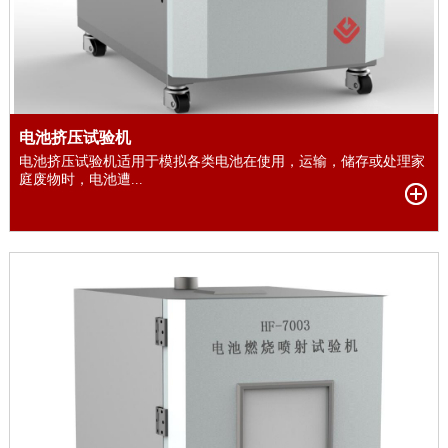
电池挤压试验机
电池挤压试验机适用于模拟各类电池在使用，运输，储存或处理家
庭废物时，电池遭...