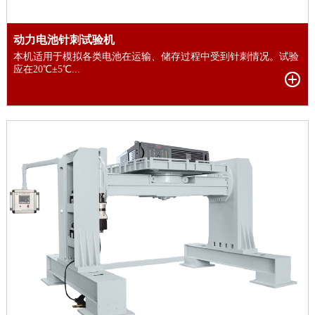
动力电池针刺试验机
本机适用于模拟各类电池在运输、储存过程中受到针刺情况。试验
应在20℃±5℃...