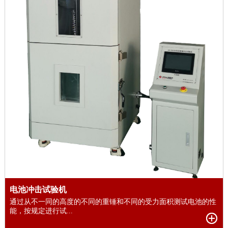
电池冲击试验机
通过从不一同的高度的不同的重锤和不同的受力面积测试电池的性
能，按规定进行试...