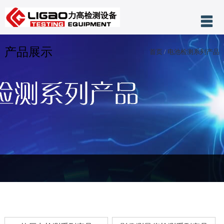
网站首页
产品展示
首页
/
电池检测系列产品
关于力高
产品展示
服务与支持
新闻中心
案例展示
售后服务
联系我们